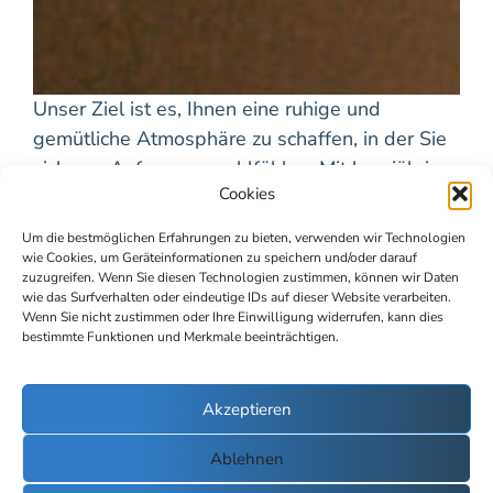
Unser Ziel ist es, Ihnen eine ruhige und
gemütliche Atmosphäre zu schaffen, in der Sie
sich von Anfang an wohlfühlen. Mit langjähriger
Cookies
Erfahrung und dem neuesten medizinischen
Wissen stehen wir für einen individuellen
Um die bestmöglichen Erfahrungen zu bieten, verwenden wir Technologien
Ansatz, der auf Ihren persönlichen
wie Cookies, um Geräteinformationen zu speichern und/oder darauf
zuzugreifen. Wenn Sie diesen Technologien zustimmen, können wir Daten
Bedürfnissen basiert. Besonders in der
wie das Surfverhalten oder eindeutige IDs auf dieser Website verarbeiten.
Frauenheilkunde legen wir großen Wert auf
Wenn Sie nicht zustimmen oder Ihre Einwilligung widerrufen, kann dies
bestimmte Funktionen und Merkmale beeinträchtigen.
eine vertrauensvolle Beziehung zu unseren
Patientinnen – wir hören Ihnen gerne zu und
nehmen Ihre Sorgen ernst.
Akzeptieren
Ablehnen