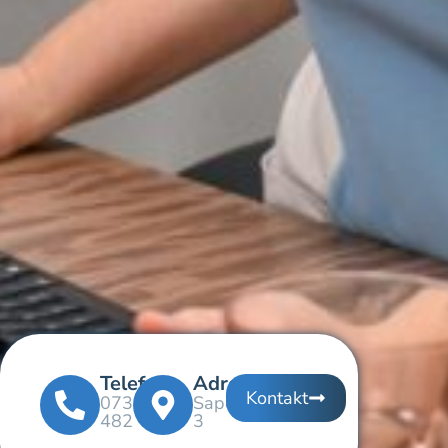
Telefon
Adresse
Kontakt
0732/313
Saporoshjestraße
482
3