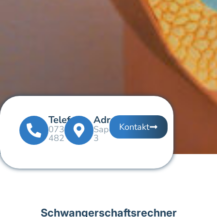
Telefon
Adresse
Kontakt
0732/313
Saporoshjestraße
482
3
Schwangerschaftsrechner