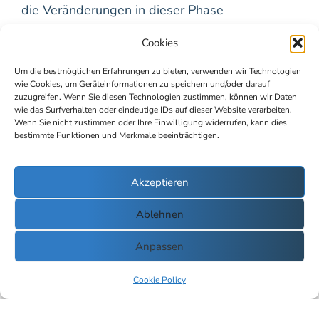
die Veränderungen in dieser Phase
nachzuvollziehen und sich über die Entwicklung
Cookies
in den ersten Wochen zu informieren.
Um die bestmöglichen Erfahrungen zu bieten, verwenden wir Technologien
Zweites Trimester (13. – 26.
wie Cookies, um Geräteinformationen zu speichern und/oder darauf
Schwangerschaftswoche)
zuzugreifen. Wenn Sie diesen Technologien zustimmen, können wir Daten
wie das Surfverhalten oder eindeutige IDs auf dieser Website verarbeiten.
Wenn Sie nicht zustimmen oder Ihre Einwilligung widerrufen, kann dies
Im zweiten Trimester, lassen anfängliche
bestimmte Funktionen und Merkmale beeinträchtigen.
Beschwerden oft nach, und viele Frauen
erleben einen Energieschub. Der Babybauch
Akzeptieren
wird sichtbar und die ersten Bewegungen des
Babys sind spürbar – ein magischer Moment! In
Ablehnen
dieser Phase bietet der
Schwangerschaftsrechner Einblicke in die
Anpassen
Entwicklung Ihres Babys und gibt Hinweise zu
Cookie Policy
wichtigen Untersuchungen und Meilensteinen,
wie dem großen Ultraschall.